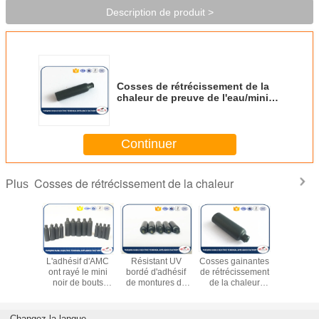
Description de produit >
Cosses de rétrécissement de la
chaleur de preuve de l'eau/mini
isolation de PA de joint de
chapeau
Continuer
Cosses de rétrécissement de la chaleur
Plus
 vertes
L'adhésif d'AMC
Résistant UV
Cosses gainantes
Cosse
ables de
ont rayé le mini
bordé d'adhésif
de rétrécissement
rétrécisse
sement de
noir de bouts
de montures de
de la chaleur
la chaleu
eur avec
perdus de
câble/fil de mini
d'isolation/bouts
épissant 
ndre les
polyoléfine et
rétrécissement de
perdus bordés
températ
es en
transparent
la chaleur
d'adhésif basse
fonction
Changez la langue