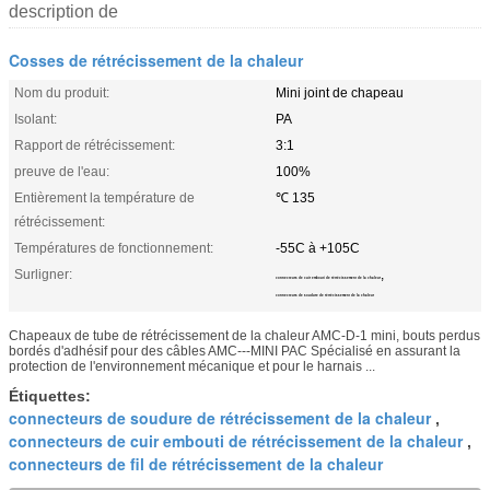
description de
Cosses de rétrécissement de la chaleur
Nom du produit:
Mini joint de chapeau
Isolant:
PA
Rapport de rétrécissement:
3:1
preuve de l'eau:
100%
Entièrement la température de
℃ 135
rétrécissement:
Températures de fonctionnement:
-55C à +105C
Surligner:
,
connecteurs de cuir embouti de rétrécissement de la chaleur
connecteurs de soudure de rétrécissement de la chaleur
Chapeaux de tube de rétrécissement de la chaleur AMC-D-1 mini, bouts perdus
bordés d'adhésif pour des câbles AMC---MINI PAC Spécialisé en assurant la
protection de l'environnement mécanique et pour le harnais ...
Étiquettes:
connecteurs de soudure de rétrécissement de la chaleur
,
connecteurs de cuir embouti de rétrécissement de la chaleur
,
connecteurs de fil de rétrécissement de la chaleur