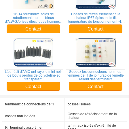
16-14 terminaux isolés de
Cosses de rétrécissement de la
rabattement rapides bleus
chaleur IP67 épissant le fil,
d'A.W.G./prises électriques hommes-
température de fonctionnement -40
femmes
~125 degrés
Contact
Contact
L'adhésif d'AMC ont rayé le mini noir
Soudez les connecteurs hommes-
de bouts perdus de polyoléfine et
femmes de fil de joint/rapide femelle
transparent
relient des terminaux
Contact
Contact
terminaux de connecteurs de fil
cosses isolées
Cosses de rétrécissement de la
cosses non isolées
chaleur
terminaux isolés d'extrémité de
Kit terminal d'assortiment
corde