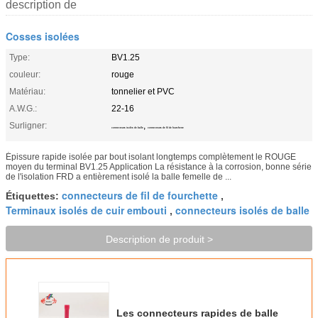
description de
Cosses isolées
Type:
BV1.25
couleur:
rouge
Matériau:
tonnelier et PVC
A.W.G.:
22-16
Surligner:
,
connecteurs isolés de balle
connecteurs de fil de fourchette
Épissure rapide isolée par bout isolant longtemps complètement le ROUGE
moyen du terminal BV1.25 Application La résistance à la corrosion, bonne série
de l'isolation FRD a entièrement isolé la balle femelle de ...
connecteurs de fil de fourchette
Étiquettes:
,
Terminaux isolés de cuir embouti
connecteurs isolés de balle
,
Description de produit >
Les connecteurs rapides de balle