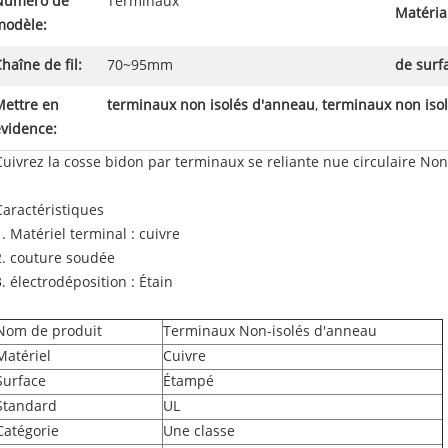
Numéro de
Terminaux
Matéria
modèle:
haîne de fil:
70~95mm
de surf
Mettre en
terminaux non isolés d'anneau
,
terminaux non iso
évidence:
Cuivrez la cosse bidon par terminaux se reliante nue circulaire No
Caractéristiques
1. Matériel terminal : cuivre
2. couture soudée
3. électrodéposition : Étain
Nom de produit
Terminaux Non-isolés d'anneau
Matériel
Cuivre
Surface
Étampé
Standard
UL
Catégorie
Une classe