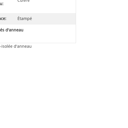
Cuivre
u:
ace:
Étampé
lés d'anneau
n-isolée d'anneau