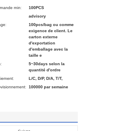
mmande min:
100PCS
advisory
age:
100pcs/bag ou comme
exigence de client. Le
carton externe
d'exportation
d'emballage avec la
taille e
n:
5~30days selon la
quantité d'ordre
aiement:
L/C, D/P, D/A, T/T,
ovisionnement:
100000 par semaine