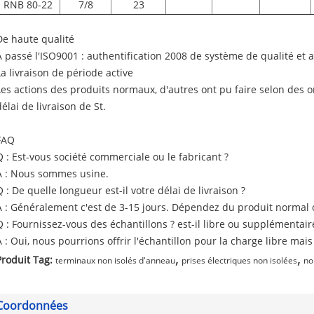
RNB 80-22
7/8
23
De haute qualité
A passé l'ISO9001 : authentification 2008 de système de qualité et 
La livraison de période active
Les actions des produits normaux, d'autres ont pu faire selon des o
délai de livraison de St.
FAQ
Q : Est-vous société commerciale ou le fabricant ?
A : Nous sommes usine.
Q : De quelle longueur est-il votre délai de livraison ?
A : Généralement c'est de 3-15 jours. Dépendez du produit normal o
Q : Fournissez-vous des échantillons ? est-il libre ou supplémentair
A : Oui, nous pourrions offrir l'échantillon pour la charge libre mais
,
,
Produit Tag:
terminaux non isolés d'anneau
prises électriques non isolées
no
Coordonnées