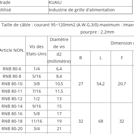
Brade
KUAILI
Utilisé
Industrie de grille d'alimentation
Taille de câble : courant 95~120mm2 (A.W.G.3/0) maximum : Imax
pourpre : 2.2mm
Diamètre
Dimension (
Vis des
de vis
Article NON.
Etats-Unis
d2
B
L
F
(millimètre)
RNB 80-6
1/4
6,4
RNB 80-8
5/16
8,4
RNB 80-10
3/8
10,5
27
54,2
20,7
RNB 80-11
7/16
11,5
RNB 80-12
1/2
13
RNB 80-14
9/16
15
RNB 80-16
5/8
17
RNB 80-18
11/16
19
32
68
32
RNB 80-20
3/4
21