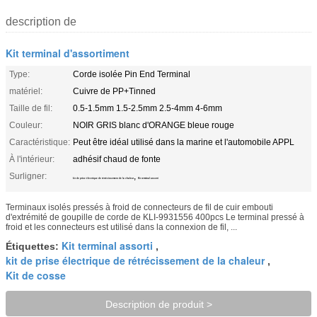
description de
Kit terminal d'assortiment
Type:
Corde isolée Pin End Terminal
matériel:
Cuivre de PP+Tinned
Taille de fil:
0.5-1.5mm 1.5-2.5mm 2.5-4mm 4-6mm
Couleur:
NOIR GRIS blanc d'ORANGE bleue rouge
Caractéristique:
Peut être idéal utilisé dans la marine et l'automobile APPL
À l'intérieur:
adhésif chaud de fonte
Surligner:
,
kit de prise électrique de rétrécissement de la chaleur
Kit terminal assorti
Terminaux isolés pressés à froid de connecteurs de fil de cuir embouti
d'extrémité de goupille de corde de KLI-9931556 400pcs Le terminal pressé à
froid et les connecteurs est utilisé dans la connexion de fil, ...
Kit terminal assorti
Étiquettes:
,
kit de prise électrique de rétrécissement de la chaleur
,
Kit de cosse
Description de produit >