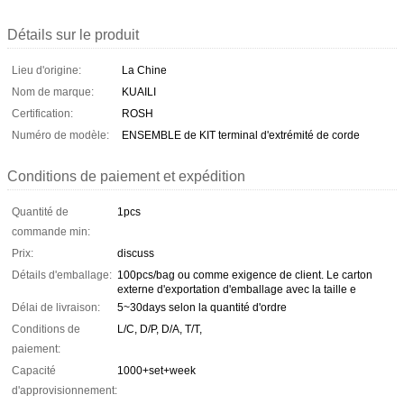
Détails sur le produit
Lieu d'origine:
La Chine
Nom de marque:
KUAILI
Certification:
ROSH
Numéro de modèle:
ENSEMBLE de KIT terminal d'extrémité de corde
Conditions de paiement et expédition
Quantité de
1pcs
commande min:
Prix:
discuss
Détails d'emballage:
100pcs/bag ou comme exigence de client. Le carton
externe d'exportation d'emballage avec la taille e
Délai de livraison:
5~30days selon la quantité d'ordre
Conditions de
L/C, D/P, D/A, T/T,
paiement:
Capacité
1000+set+week
d'approvisionnement: