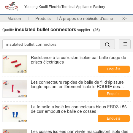
Yueqing Kuaili Electric Terminal Appliance Factory
Maison
Produits
À propos de nous
Visite d'usine
>>
insulated bullet connectors
Qualité
supplier.
(26)
Résistance à la corrosion isolée par balle rouge de
prises électriques
Enquête
maintenant
Les connecteurs rapides de balle de fil d'épissure
longtemps ont entièrement isolé le ROUGE des
connecteurs BV1.25 de pelle
Enquête
maintenant
La femelle a isolé les connecteurs bleus FRD2-156
de cuir embouti de balle de cosses
Enquête
maintenant
Les cosses isolées par vinyle masculin/ont isolé des