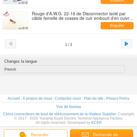
Enquête
maintenant
Rouge d'A.W.G. 22-16 de Disconnector isolé par
câble femelle de cosses de cuir embouti d'en cuivre
de FDD
Enquête
maintenant
1 / 3
Changez la langue
French
Accueil
|
À propos de nous
|
Contactez-nous
|
Plan du site
|
Privacy Policy
Vue de bureau
China connecteurs de bout de rétrécissement de la chaleur Supplier.
Copyright
© 2017 - 2026 Yueqing Kuaili Electric Terminal Appliance Factory.
All rights reserved. Developed by
ECER
Bavarder
Demande de