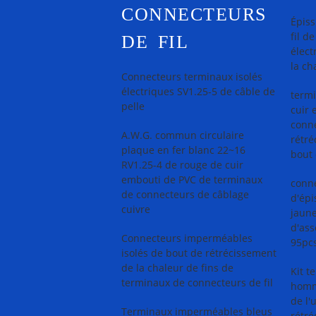
CONNECTEURS
Épis
fil d
DE FIL
élect
la ch
Connecteurs terminaux isolés
électriques SV1.25-5 de câble de
termi
pelle
cuir 
conne
A.W.G. commun circulaire
rétré
plaque en fer blanc 22~16
bout 
RV1.25-4 de rouge de cuir
embouti de PVC de terminaux
conne
de connecteurs de câblage
d'épi
cuivre
jaune
d'ass
Connecteurs imperméables
95pcs
isolés de bout de rétrécissement
de la chaleur de fins de
Kit t
terminaux de connecteurs de fil
homm
de l'
Terminaux imperméables bleus