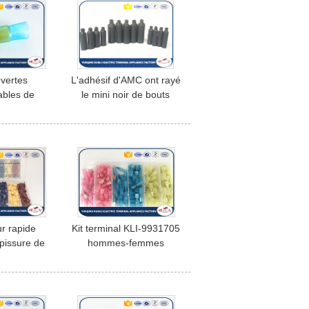
vertes
L'adhésif d'AMC ont rayé
bles de
le mini noir de bouts
ment de la
perdus de polyoléfine et
ec Chaud-
transparent
bobines en
ique
r rapide
Kit terminal KLI-9931705
épissure de
hommes-femmes
de jaune de
d'assortiment de l'unité
d'assortiment
125pcs de
eurs 95pcs
rétrécissement électrique
sais
de la chaleur