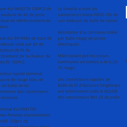
sure KLI-9850179 150PCS de
La femelle a isolé les
e soudure de kit de prise
connecteurs bleus FRD2-156 de
rique de rétrécissement de
cuir embouti de balle de cosses
aleur
Résistance à la corrosion isolée
nal KLI-9919964 de bout de
par balle rouge de prises
embouti isolé par kit de
électriques
cteurs de fil de
Mâle isolant pré les cosses
cissement de la chaleur de
communes ou isolées A.W.G.22-
du fil 125PCS
16 rouge
cteur rapide terminal
Les connecteurs rapides de
ssure de rouge bleu de
balle de fil d'épissure longtemps
 de boîte de kit
ont entièrement isolé le ROUGE
ortiment des connecteurs
des connecteurs BV1.25 de pelle
 écossais
erminal KLI-9931705
es-femmes d'assortiment
unité 125pcs de