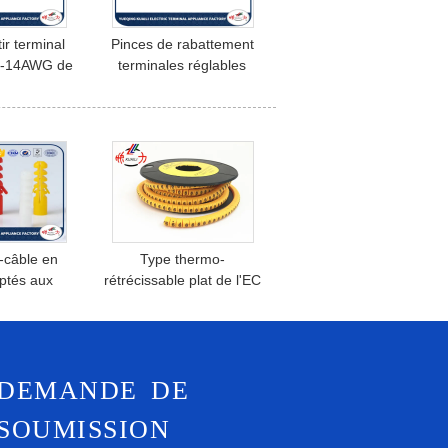
tir terminal
Pinces de rabattement
2-14AWG de
terminales réglables
les pour les
d'individu pour le fil isolé
femelles a
de terminaux
terminaux
-câble en
Type thermo-
ptés aux
rétrécissable plat de l'EC
u client
manchon de câble de
la prise de
tube de marqueur de
tique de PE
câble avec la couleur
 trou de vis
adaptée aux besoins du
DEMANDE DE
lou
client
SOUMISSION