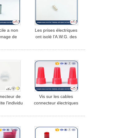
cile a non
Les prises électriques
ménage de
ont isolé l'A.W.G. des
extrémité de
terminaux EN6010
électrique
d'extrémité de corde
necteur de
Vis sur les cables
ite l'individu
connecteur électriques
épouillant
P6 P7 P8 de connecteurs
22 IDC de
de fil imperméables
n ligne