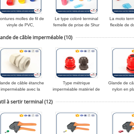
ontures molles de fil de
Le type coloré terminal
La moto term
vinyle de PVC,
femelle de prise de Shur
flexible de d
couvertures terminales
de série du DJ gaine la
par PVC ext
lande de câble imperméable
(10)
e douilles d'isolation de
couverture terminale de
chapeaux b
série de HHC
PVC
coup
lande de câble étanche
Type métrique
Glande de câ
imperméable avec la
imperméable matériel de
nylon en pl
glande de câble en
glande de câble de
plastique i
til à sertir terminal
(12)
plastique de pp
câblage en plastique de
de glandes 
nylon
Ro