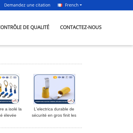
Demandez une citation
French
CONTRÔLE DE QUALITÉ
CONTACTEZ-NOUS
re a isolé la
L'electrica durable de
té élevée
sécurité en gros finit les
u terminal
terminaux labiés isolés
fil de cuir
de lame