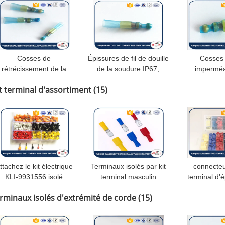
Cosses de
Épissures de fil de douille
Cosses 
rétrécissement de la
de la soudure IP67,
imperméa
haleur IP67 épissant le
connecteur bouché de
rétrécisse
t terminal d'assortiment
(15)
fil, température de
poignée de soudure
chaleur av
onctionnement -40 ~125
fondre les 
degrés
plast
ttachez le kit électrique
Terminaux isolés par kit
connecteu
KLI-9931556 isolé
terminal masculin
terminal d'
ressé à froid 400pcs de
d'assortiment de
rouge bleu 
rminaux isolés d'extrémité de corde
(15)
connecteur de cuir
Disconnectors de vinyle
boîte de kit 
embouti d'extrémité de
de MDD FDD
des connect
goupille
écos