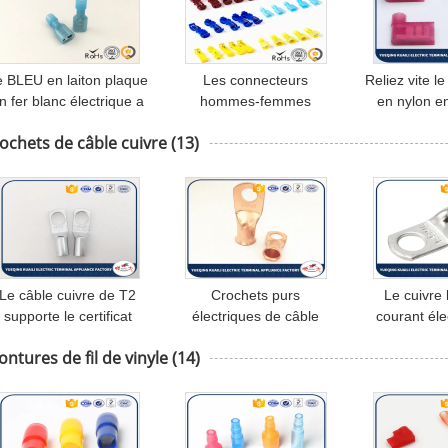
e BLEU en laiton plaque
Les connecteurs
Reliez vite le
n fer blanc électrique a
hommes-femmes
en nylon en
isolé les terminaux
rapides de fil/ont isolé le
drapeau de 
ochets de câble cuivre
(13)
femelles de câble de
service d'OEM de
de fil au ter
atterie de connecteurs
terminaux de cuir
de fil
embouti
Le câble cuivre de T2
Crochets purs
Le cuivre
supporte le certificat
électriques de câble
courant éle
OSH de tube bidon par
cuivre de série d'OT
crochets de 
ntures de fil de vinyle
(14)
érie de Sc de résistance
avec l'OEM plaque en fer
de câble cu
à la corrosion
blanc
(JGY) sup
garni