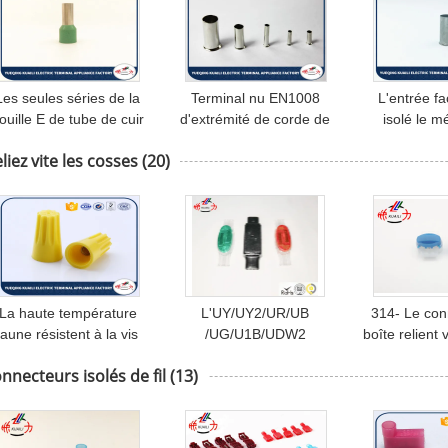
Les seules séries de la
Terminal nu EN1008
L'entrée fa
ouille E de tube de cuir
d'extrémité de corde de
isolé le 
embouti de fil sifflent le
fil d'A.W.G. du
terminaux d'
liez vite les cosses
(20)
matériel électrique de
connecteur de tube de
fil de Pin 
erminaux d'extrémité de
Solderless/24 - 12
corde isolé par Pin
La haute température
L'UY/UY2/UR/UB
314- Le con
jaune résistent à la vis
/UG/U1B/UDW2
boîte relient v
erminale de batterie sur
branchent vite le
de cosses d
nnecteurs isolés de fil
(13)
l'OEM de chapeau de
connecteur rapide de fil
A.W.G. 14-
connecteur
des cosses IDC
conn. e