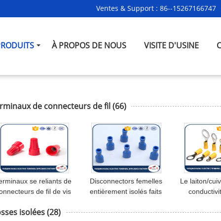
Ventes & Support :
86--15267166747
PRODUITS
À PROPOS DE NOUS
VISITE D'USINE
rminaux de connecteurs de fil
(66)
erminaux se reliants de
Disconnectors femelles
Le laiton/cuiv
onnecteurs de fil de vis
entièrement isolés faits
conductivi
e fil de PS, connecteurs
sur commande de vinyle
d'A.W.G. d
sses isolées
(28)
de fil électrique
d'OEM FDFD de
d'anneau de 