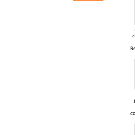
d
Re
t
t
co