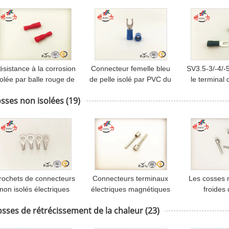
terminaux de
embouti 
connecteurs de fil
ésistance à la corrosion
Connecteur femelle bleu
SV3.5-3/-4/-5
solée par balle rouge de
de pelle isolé par PVC du
le terminal 
prises électriques
SV 2-4/type de cuivre
terminaux
sses non isolées
(19)
bidon crochet des
embouti i
crochets U de câble
fourchett
élect
rochets de connecteurs
Connecteurs terminaux
Les cosses 
non isolés électriques
électriques magnétiques
froides 
des véhicules à moteur
flexibles non isolés de
embouti/ont
sses de rétrécissement de la chaleur
(23)
irculaires de cosses de
cosses de Pin petits
des termin
RNB
câblent l