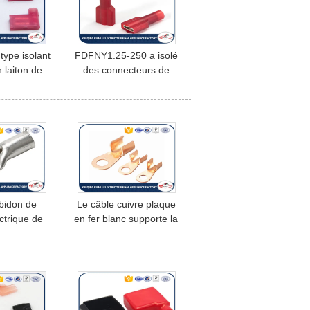
 type isolant
FDFNY1.25-250 a isolé
 laiton de
des connecteurs de
connecteurs
fil/cosses masculines
minal femelle
électriques de crochet de
Cabe de cuir embouti
 bidon de
Le câble cuivre plaque
ctrique de
en fer blanc supporte la
cuir embouti
série d'OT/cosses
ivre de Sc
d'extrémité électriques
porte des
tures