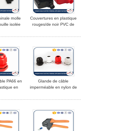
inale molle
Couvertures en plastique
ouille isolée
rouges/de noir PVC de
orquent des
batterie de terminal pour
ranchent à
l'aperçu gratuit
 sûr
protecteur de câble
ble PA66 en
Glande de câble
astique en
imperméable en nylon de
mperméable
fil de la PAGE IP68 pour
de câble de
le blanc gris en plastique
hs