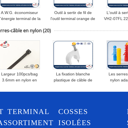
A.W.G. économiseur
Outil à sertir de fil de
L'outil à ser
'énergie terminal de la
l'outil terminal orange de
VH2-07FL 2
apacité 2x (0.5-6) mm2
pinces de soi-même
solides solub
rres-câble en nylon
(20)
x (20-10) de gerbeur de
réglable
récipients 
'outil à sertir VH2-26TW
isolé des 
Largeur 100pcs/bag
La fixation blanche
Les serres
3.6mm en nylon en
plastique de câble de
nylon ada
plastique à verrouillage
place de cercle de la
besoins d
utomatique des serres-
matière 7mm coupe avec
augmentent 
câble 4*200mm
304 clous en acier
mur en plas
de prises de
T TERMINAL
COSSES
de c
ASSORTIMENT
ISOLÉES