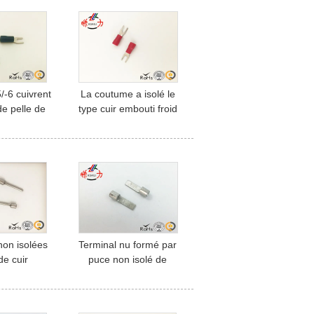
22 - 16
/-6 cuivrent
La coutume a isolé le
de pelle de
type cuir embouti froid
 de cuir
des cosses U de cosse
solé par
de presse de fourchette
e de fil
rique
non isolées
Terminal nu formé par
de cuir
puce non isolé de
 non isolé
terminaux de lame de
aux de Pin
nylon de DBN
e crochet